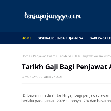
HOME
DISEBALIK LENSA PUJANGGA
DARI KACA L
Home
Penjawat Awam
Tarikh Gaji Bagi Penjawat Awam 2026
Tarikh Gaji Bagi Penjawat
MONDAY, OCTOBER 27, 2025
Di bawah ini adalah tarikh gaji bagi penjawat awam
berlaku pada januari 2026 sebanyak 7% dan bayaran