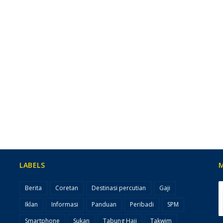
LABELS
Berita
Coretan
Destinasi percutian
Gaji
Iklan
Informasi
Panduan
Peribadi
SPM
Smartphone
Sukan
Tabung Haji
Takwim