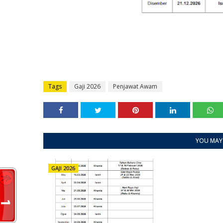
Tags
Gaji 2026
Penjawat Awam
YOU MAY 
GAJI 2026