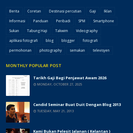
Berita
Coretan
Destinasi percutian
Gaji
Iklan
Informasi
Panduan
Peribadi
SPM
Smartphone
Sukan
Tabung Haji
Takwim
Videography
aplikasi fotografi
blog
blogger
fotografi
permohonan
photography
semakan
televisyen
MONTHLY POPULAR POST
Tarikh Gaji Bagi Penjawat Awam 2026
MONDAY, OCTOBER 27, 2025
Candid Seminar Buat Duit Dengan Blog 2013
TUESDAY, MAY 21, 2013
Kami Bukan Pelesit Jalanan ( Kelantan )