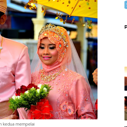
P
 kedua mempelai