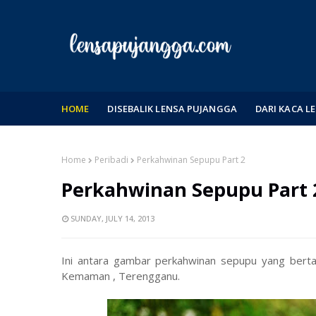
HOME
DISEBALIK LENSA PUJANGGA
DARI KACA L
Home
Peribadi
Perkahwinan Sepupu Part 2
Perkahwinan Sepupu Part 
SUNDAY, JULY 14, 2013
Ini antara gambar perkahwinan sepupu yang bert
Kemaman , Terengganu.