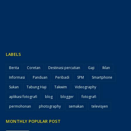
LABELS
Berita
Coretan
Destinasi percutian
Gaji
Iklan
Informasi
Panduan
Peribadi
SPM
Smartphone
Sukan
Tabung Haji
Takwim
Videography
aplikasi fotografi
blog
blogger
fotografi
permohonan
photography
semakan
televisyen
MONTHLY POPULAR POST