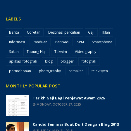
LABELS
Berita
Coretan
Destinasi percutian
Gaji
Iklan
Informasi
Panduan
Peribadi
SPM
Smartphone
Sukan
Tabung Haji
Takwim
Videography
aplikasi fotografi
blog
blogger
fotografi
permohonan
photography
semakan
televisyen
MONTHLY POPULAR POST
Tarikh Gaji Bagi Penjawat Awam 2026
MONDAY, OCTOBER 27, 2025
Candid Seminar Buat Duit Dengan Blog 2013
TUESDAY, MAY 21, 2013