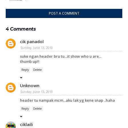
POST A COMMENT
4 Comments
cik panadol
Sunday, June 13, 2010
suke ngan header bru tu...it show who u are...
thumb up!!
Reply
Delete
Unknown
Sunday, June 13, 2010
header tu nampak mcm...aku lak yg kene snap ..haha
Reply
Delete
ciklaili